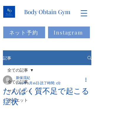
Body Obtain Gym
ネット予約
Instagram
記事
全ての記事
新保滉紀
全ての記事
2022年11月16日
読了時間: 1分
たんぱく質不足で起こる
サプリメント
症状
ダイエット