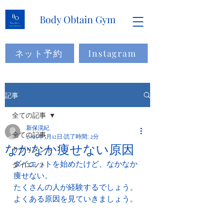
Body Obtain Gym
ネット予約
Instagram
記事
全ての記事
新保滉紀
全ての記事
2025年5月12日
読了時間: 2分
なかなか痩せない原因
サプリメント
ダイエットを始めたけど、なかなか
ダイエット
痩せない。
たくさんの人が経験するでしょう。
よくある原因を見ていきましょう。