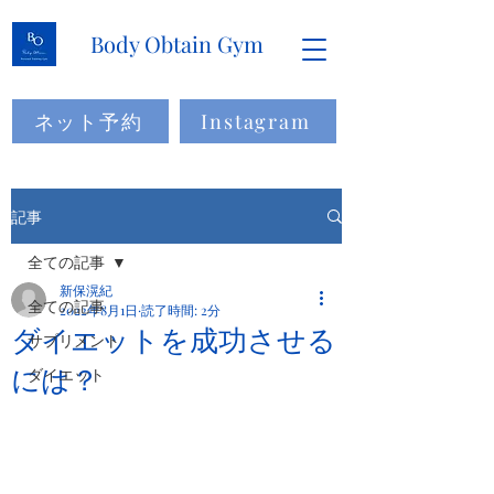
Body Obtain Gym
ネット予約
Instagram
記事
全ての記事
新保滉紀
全ての記事
2022年8月1日
読了時間: 2分
ダイエットを成功させる
サプリメント
には？
ダイエット