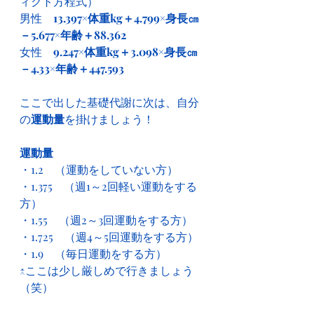
ィクト方程式）
男性　
13.397×体重kg＋4.799×身長㎝
－5.677×年齢＋88.362
女性　
9.247×体重kg＋3.098×身長㎝
－4.33×年齢＋447.593
ここで出した基礎代謝に次は、自分
の
運動量
を掛けましょう！
運動量
・1.2　（運動をしていない方）
・1.375　（週1～2回軽い運動をする
方）
・1.55　（週2～3回運動をする方）
・1.725　（週4～5回運動をする方）
・1.9　（毎日運動をする方）
↑ここは少し厳しめで行きましょう
（笑）