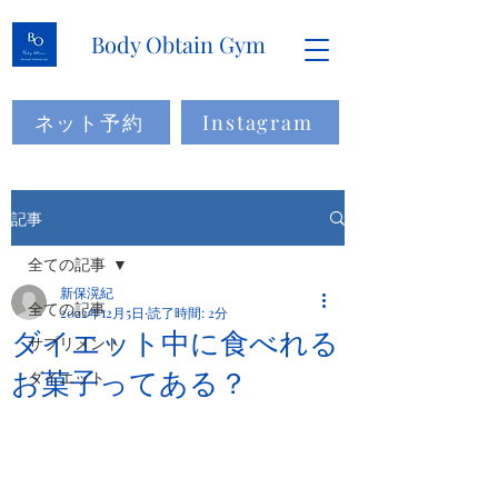
Body Obtain Gym
ネット予約
Instagram
記事
全ての記事
新保滉紀
全ての記事
2022年12月5日
読了時間: 2分
ダイエット中に食べれる
サプリメント
お菓子ってある？
ダイエット