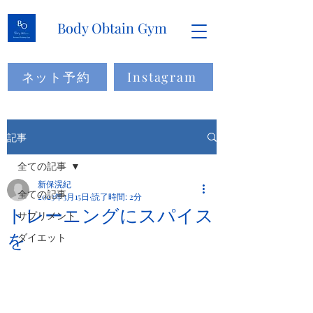
Body Obtain Gym
ネット予約
Instagram
記事
全ての記事
新保滉紀
全ての記事
2023年3月15日
読了時間: 2分
トレーニングにスパイス
サプリメント
を
ダイエット