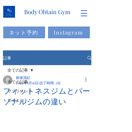
Body Obtain Gym
ネット予約
Instagram
記事
全ての記事
新保滉紀
全ての記事
2022年8月16日
読了時間: 2分
フィットネスジムとパー
サプリメント
ソナルジムの違い
ダイエット