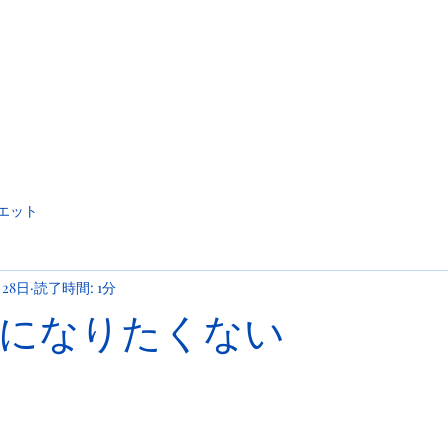
エット
月28日
読了時間: 1分
になりたくない