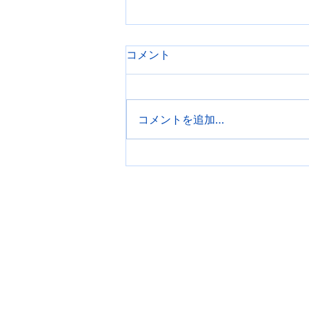
コメント
筋トレクイズ
コメントを追加…