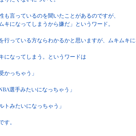
性も言っているのを聞いたことがあるのですが、
ムキになってしまうから嫌だ」というワード。
を行っている方ならわかるかと思いますが、ムキムキに
キになってしまう。というワードは
受かっちゃう」
NBA選手みたいになっちゃう」
ルトみたいになっちゃう」
です。