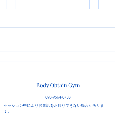
横川
横川君おめでとうございます
Body Obtain Gym
090-9564-0750
​セッション中によりお電話をお取りできない場合がありま
す。