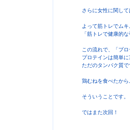
さらに女性に関して
よって筋トレでムキ
「筋トレで健康的な
この流れで、「プロ
プロテインは簡単に
ただのタンパク質で
鶏むねを食べたから
そういうことです。
ではまた次回！