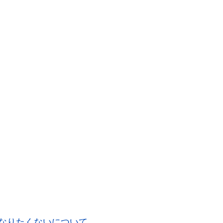
なりたくないについて。