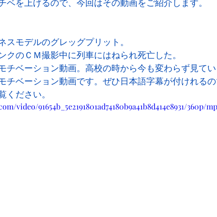
チベを上げるので、今回はその動画をご紹介します。
ネスモデルのグレッグプリット。
ンクのＣＭ撮影中に列車にはねられ死亡した。
モチベーション動画。高校の時から今も変わらず見てい
モチベーション動画です。ぜひ日本語字幕が付けれるの
覧ください。
ic.com/video/91654b_5e2191801ad74180b9a41b8d414e8931/360p/mp