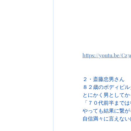
https://youtu.be/
２・斎藤忠男さん　
８２歳のボディビル
とにかく男としてか
「７０代前半までは
やっても結果に繋が
自信満々に言えない