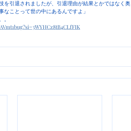
技を引退されましたが、引退理由が結果とかではなく奥
事なことって世の中にあるんですよ」
。。
i_AVmt1bug?si=3WYHCz8tB4CLfFIK