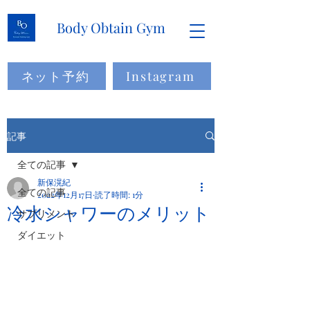
Body Obtain Gym
ネット予約
Instagram
記事
全ての記事
新保滉紀
全ての記事
2022年12月17日
読了時間: 1分
冷水シャワーのメリット
サプリメント
ダイエット