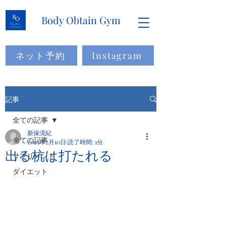
Body Obtain Gym
ネット予約
Instagram
記事
全ての記事
新保滉紀
全ての記事
2023年2月10日
読了時間: 1分
出る杭は打たれる
サプリメント
ダイエット