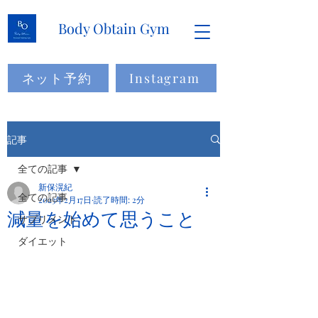
Body Obtain Gym
ネット予約
Instagram
記事
全ての記事
新保滉紀
全ての記事
2023年2月17日
読了時間: 2分
減量を始めて思うこと
サプリメント
ダイエット