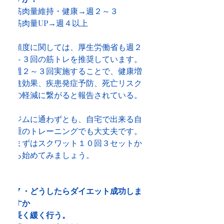
筋肉量維持・健康→週２～３
筋肉量UP→週４以上
頻度に関しては、厚生労働省も週２
～３回の筋トレを推奨しています。
週２～３回実施することで、健康増
進効果、疾患発症予防、死亡リスク
の軽減に繋がると報告されている。
ジムに通わずとも、自宅で出来る自
重のトレーニングでも大丈夫です。
まずはスクワット１０回３セットか
ら始めてみましょう。
７・どうしたらダイエット成功しま
すか
長く緩く行う。