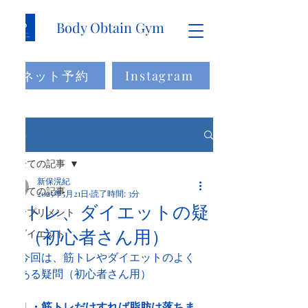
Body Obtain Gym
ネット予約
Instagram
記事
全ての記事
新保滉紀
全ての記事
2025年5月21日
読了時間: 3分
筋トレ、ダイエットの疑
サプリメント
問（初心者さん用）
ダイエット
今回は、筋トレやダイエットのよく
ある疑問（初心者さん用）
１・筋トレだけすれば脂肪は落ちま