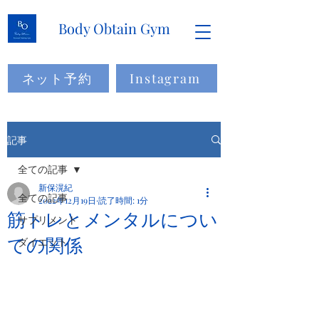
Body Obtain Gym
ネット予約
Instagram
記事
全ての記事
新保滉紀
全ての記事
2022年12月19日
読了時間: 1分
筋トレとメンタルについ
サプリメント
ての関係
ダイエット