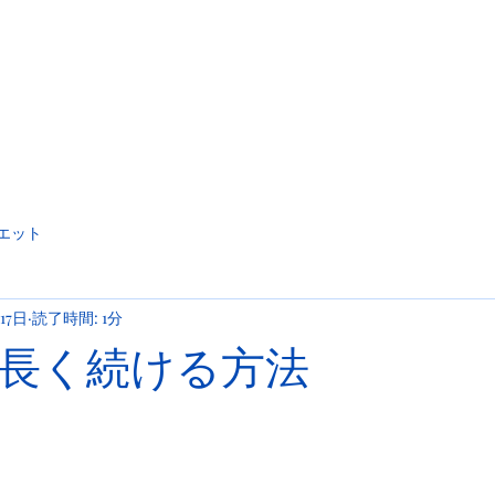
エット
17日
読了時間: 1分
長く続ける方法