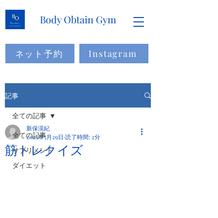
Body Obtain Gym
ネット予約
Instagram
記事
全ての記事
新保滉紀
全ての記事
2023年5月29日
読了時間: 2分
筋トレクイズ
サプリメント
ダイエット