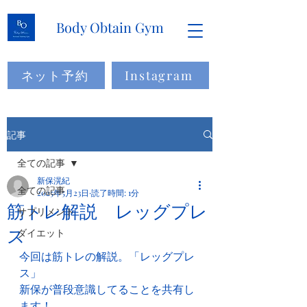
Body Obtain Gym
ネット予約
Instagram
記事
全ての記事
新保滉紀
全ての記事
2025年5月23日
読了時間: 1分
筋トレ解説 レッグプレ
サプリメント
ス
ダイエット
今回は筋トレの解説。「レッグプレ
ス」
新保が普段意識してることを共有し
ます！