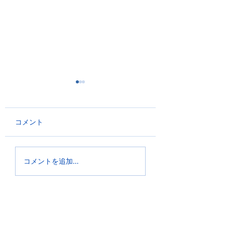
コメント
横川君 2日後大
横川君おめでとうござ
コメントを追加…
います