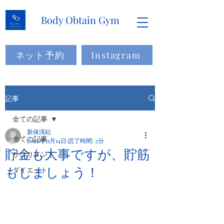
Body Obtain Gym
ネット予約
Instagram
記事
全ての記事
新保滉紀
全ての記事
2022年11月14日
読了時間: 2分
貯金も大事ですが、貯筋
サプリメント
もしましょう！
ダイエット