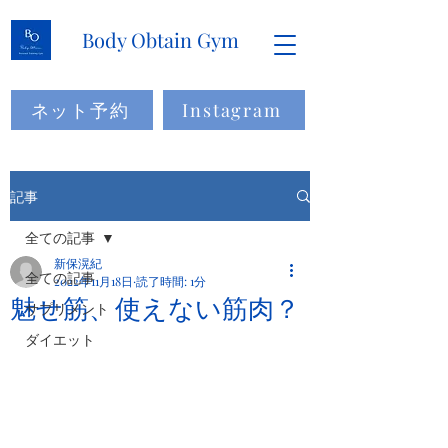
Body Obtain Gym
ネット予約
Instagram
記事
全ての記事
新保滉紀
全ての記事
2022年11月18日
読了時間: 1分
魅せ筋、使えない筋肉？
サプリメント
ダイエット