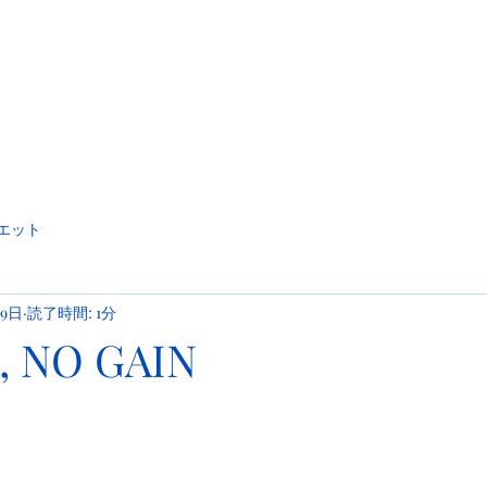
エット
月9日
読了時間: 1分
, NO GAIN